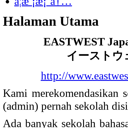
å­¦æ ¡æ¡ˆå†…
Halaman Utama
EASTWEST Japan
イーストウ
http://www.eastwes
Kami merekomendasikan se
(admin) pernah sekolah disi
Ada banyak sekolah bahasa