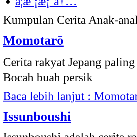
å­¦æ ¡æ¡ˆå†…
Kumpulan Cerita Anak-ana
Momotarō
Cerita rakyat Jepang pali
Bocah buah persik
Baca lebih lanjut : Momota
Issunboushi
Issunboushi adalah cerita r