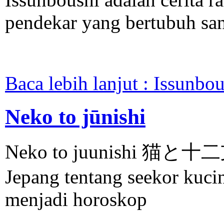
pendekar yang bertubuh san
Baca lebih lanjut : Issunbo
Neko to jūnishi
Neko to juunishi 猫と十二支 
Jepang tentang seekor kucin
menjadi horoskop