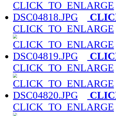
CLI
CLICK_TO_ENLARGE
CLI
CLICK_TO_ENLARGE
CLI
CLICK_TO_ENLARGE