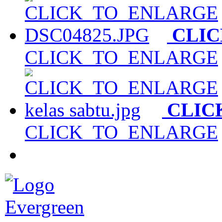
CLI
CLICK_TO_ENLARGE
CLIC
CLICK_TO_ENLARGE