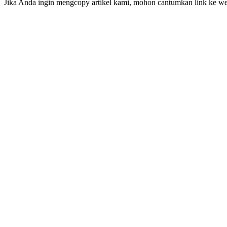
Jika Anda ingin mengcopy artikel kami, mohon cantumkan link ke web