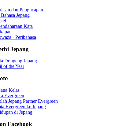
ulisan dan Pengucapan
 Bahasa Jepang
ikel
bendaharaan Kata
kapan
waza - Peribahasa
erbi Jepang
ita Dongeng Jepang
i of the Year
Foto
sana Kelas
ra Evergreen
lah Jepang Partner Evergreen
ta Evergreen ke Jepang
idupan di Jepang
 on Facebook