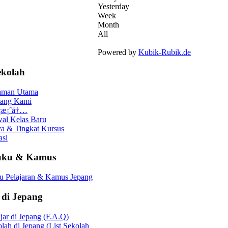
Yesterday
Week
Month
All
Powered by
Kubik-Rubik.de
ekolah
aman Utama
tang Kami
 ¡æ¡ˆå†…
al Kelas Baru
a & Tingkat Kursus
asi
uku & Kamus
u Pelajaran & Kamus Jepang
 di Jepang
jar di Jepang (F.A.Q)
lah di Jepang (List Sekolah