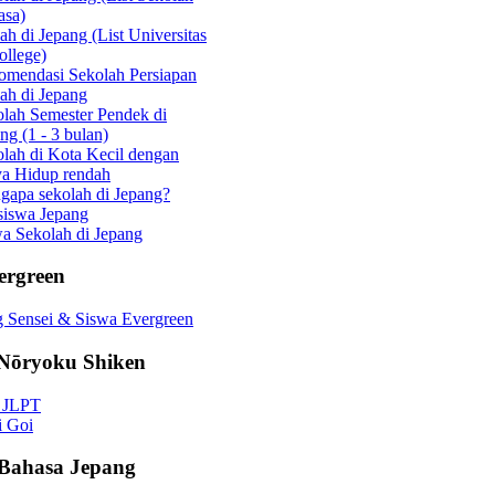
asa)
ah di Jepang (List Universitas
llege)
omendasi Sekolah Persiapan
ah di Jepang
lah Semester Pendek di
ng (1 - 3 bulan)
lah di Kota Kecil dengan
ya Hidup rendah
apa sekolah di Jepang?
siswa Jepang
a Sekolah di Jepang
ergreen
 Sensei & Siswa Evergreen
Nōryoku Shiken
o JLPT
i Goi
 Bahasa Jepang