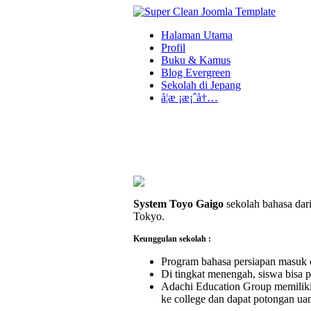
Halaman Utama
Profil
Buku & Kamus
Blog Evergreen
Sekolah di Jepang
å­¦æ ¡æ¡ˆå†…
System Toyo Gaigo
sekolah bahasa dari
Tokyo.
Keunggulan sekolah :
Program bahasa persiapan masuk co
Di tingkat menengah, siswa bisa p
Adachi Education Group memiliki
ke college dan dapat potongan ua