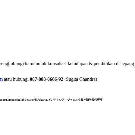
 menghubungi kami untuk konsultasi kehidupan & pendidikan di Jepang
om
atau hubungi
087-888-6666-92
(Sugita Chandra)
Kuliah di Jepang, Agen sekolah Jepang di Jakarta, インドネシア、ジャカルタ日本語学校代理店