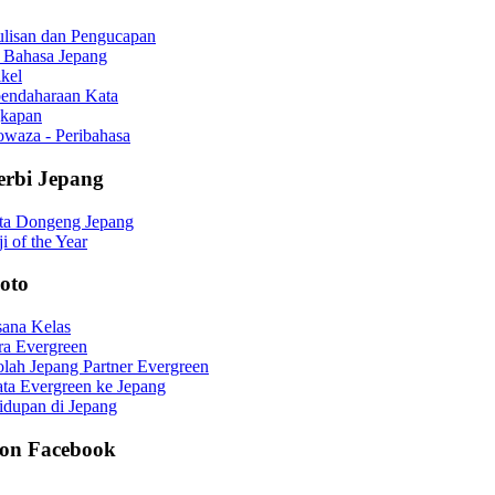
ulisan dan Pengucapan
 Bahasa Jepang
ikel
bendaharaan Kata
kapan
waza - Peribahasa
erbi Jepang
ita Dongeng Jepang
i of the Year
Foto
sana Kelas
ra Evergreen
lah Jepang Partner Evergreen
ta Evergreen ke Jepang
idupan di Jepang
 on Facebook