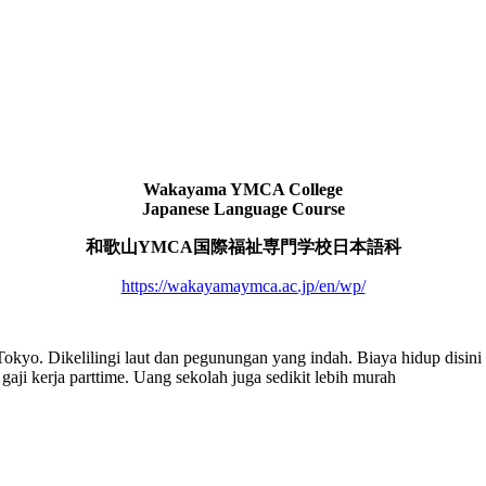
Wakayama YMCA College
Japanese Language Course
和歌山YMCA国際福祉専門学校日本語科
https://wakayamaymca.ac.jp/en/wp/
okyo. Dikelilingi laut dan pegunungan yang indah. Biaya hidup disini 
aji kerja parttime. Uang sekolah juga sedikit lebih murah