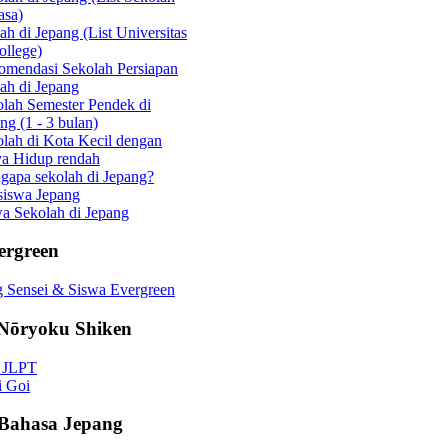
asa)
ah di Jepang (List Universitas
llege)
omendasi Sekolah Persiapan
ah di Jepang
lah Semester Pendek di
ng (1 - 3 bulan)
lah di Kota Kecil dengan
ya Hidup rendah
apa sekolah di Jepang?
siswa Jepang
a Sekolah di Jepang
ergreen
 Sensei & Siswa Evergreen
Nōryoku Shiken
o JLPT
i Goi
 Bahasa Jepang