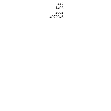
225
1493
2002
4072046