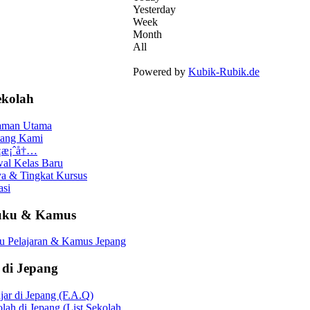
Yesterday
Week
Month
All
Powered by
Kubik-Rubik.de
ekolah
aman Utama
tang Kami
 ¡æ¡ˆå†…
al Kelas Baru
a & Tingkat Kursus
asi
uku & Kamus
u Pelajaran & Kamus Jepang
 di Jepang
jar di Jepang (F.A.Q)
lah di Jepang (List Sekolah