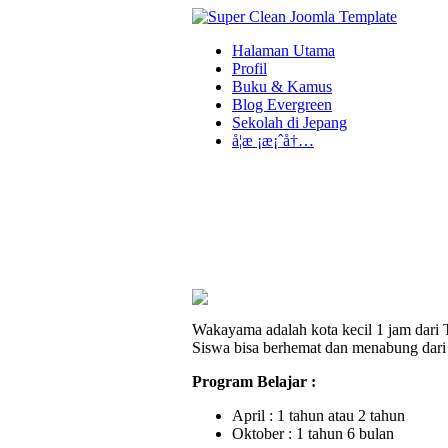
Halaman Utama
Profil
Buku & Kamus
Blog Evergreen
Sekolah di Jepang
å­¦æ ¡æ¡ˆå†…
Wakayama adalah kota kecil 1 jam dari T
Siswa bisa berhemat dan menabung dari g
Program Belajar :
April
: 1 tahun atau 2 tahun
Oktober
: 1 tahun 6 bulan