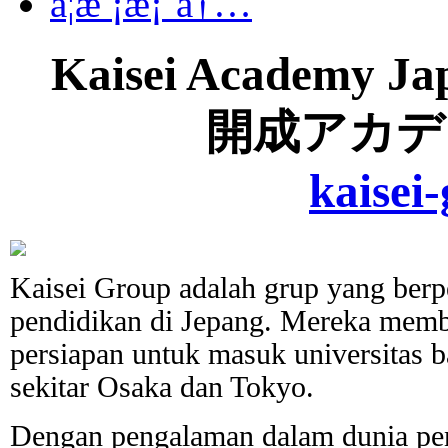
å­¦æ ¡æ¡ˆå†…
Kaisei Academy Ja
開成アカデ
kaisei
Kaisei Group adalah grup yang ber
pendidikan di Jepang. Mereka memb
persiapan untuk masuk universitas b
sekitar Osaka dan Tokyo.
Dengan pengalaman dalam dunia pe