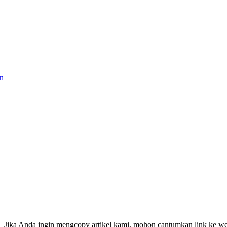
en
Jika Anda ingin mengcopy artikel kami, mohon cantumkan link ke web