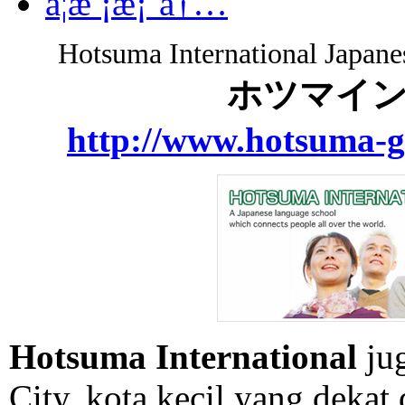
å­¦æ ¡æ¡ˆå†…
Hotsuma International Japane
ホツマイ
http://www.hotsuma-g
Hotsuma International
ju
City, kota kecil yang dekat