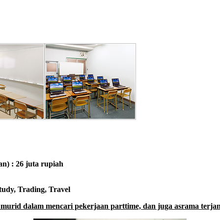
n) : 26 juta rupiah
tudy, Trading, Travel
murid dalam mencari pekerjaan parttime, dan juga asrama terjang