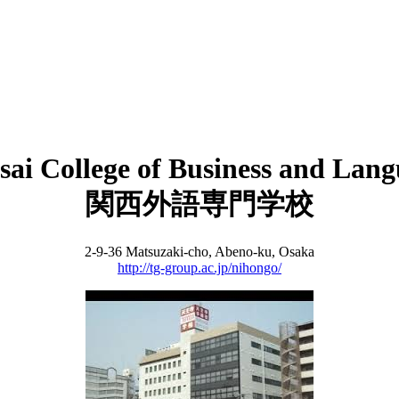
ai College of Business and Lan
関西外語専門学校
2-9-36 Matsuzaki-cho, Abeno-ku, Osaka
http://tg-group.ac.jp/nihongo/