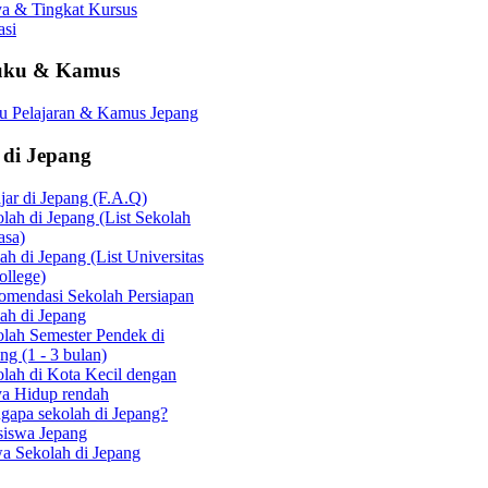
a & Tingkat Kursus
asi
uku & Kamus
u Pelajaran & Kamus Jepang
 di Jepang
jar di Jepang (F.A.Q)
lah di Jepang (List Sekolah
asa)
ah di Jepang (List Universitas
llege)
omendasi Sekolah Persiapan
ah di Jepang
lah Semester Pendek di
ng (1 - 3 bulan)
lah di Kota Kecil dengan
ya Hidup rendah
apa sekolah di Jepang?
siswa Jepang
a Sekolah di Jepang