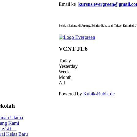
Email ke
kursus.evergreen@gmail.c
Belajar Bahasa di Jepang, Belajar Bahasa di Tokyo, 
VCNT J1.6
Today
Yesterday
Week
Month
All
Powered by
Kubik-Rubik.de
ekolah
aman Utama
tang Kami
 ¡æ¡ˆå†…
al Kelas Baru