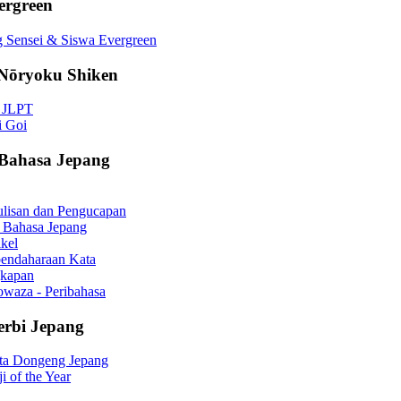
ergreen
 Sensei & Siswa Evergreen
Nōryoku Shiken
o JLPT
i Goi
 Bahasa Jepang
ulisan dan Pengucapan
 Bahasa Jepang
ikel
bendaharaan Kata
kapan
waza - Peribahasa
erbi Jepang
ita Dongeng Jepang
i of the Year