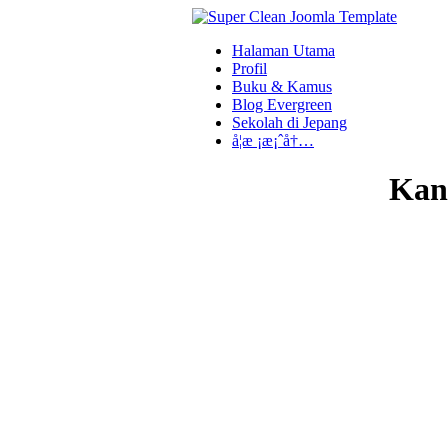
Halaman Utama
Profil
Buku & Kamus
Blog Evergreen
Sekolah di Jepang
å­¦æ ¡æ¡ˆå†…
Kans