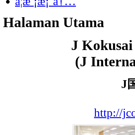
å­¦æ ¡æ¡ˆå†…
Halaman Utama
J Kokusai
(J Intern
J
http://jc