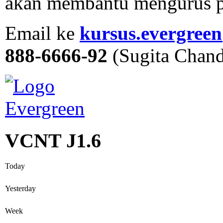
akan membantu mengurus p
Email ke
kursus.evergree
888-6666-92
(Sugita Chand
VCNT J1.6
Today
Yesterday
Week