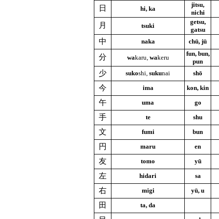
jitsu,
日
hi, ka
nichi
getsu,
月
tsuki
gatsu
中
naka
chū, jū
fun, bun,
分
wa
karu,
wa
keru
pun
少
suko
shi,
suku
nai
shō
今
ima
kon, kin
午
uma
go
手
te
shu
文
fumi
bun
円
maru
en
友
tomo
yū
左
hidari
sa
右
migi
yū, u
田
ta, da