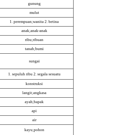
gunung
mulut
1. perempuan;wanita 2. betina
anak;anak-anak
ribu;ribuan
tanah;bumi
sungai
1. sepuluh ribu 2. segala sesuatu
konstruksi
langit;angkasa
ayah;bapak
api
air
kayu;pohon