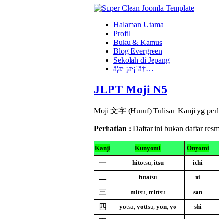
Halaman Utama
Profil
Buku & Kamus
Blog Evergreen
Sekolah di Jepang
å­¦æ ¡æ¡ˆå†…
JLPT Moji N5
Moji 文字 (Huruf) Tulisan Kanji yg perlu
Perhatian :
Daftar ini bukan daftar re
Kanji
Kunyomi
Onyomi
一
hito
tsu,
itsu
ichi
二
futa
tsu
ni
三
mi
tsu,
mit
tsu
san
四
yo
tsu,
yot
tsu,
yon, yo
shi