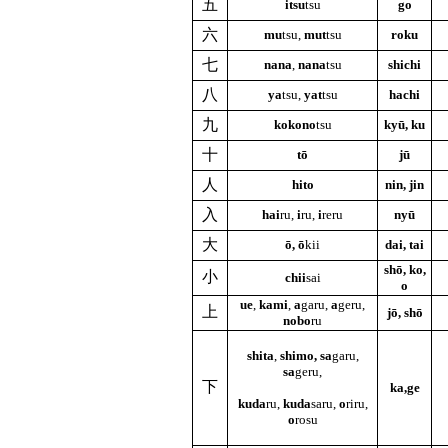
五
itsu
tsu
go
六
mu
tsu,
mut
tsu
roku
七
nana
,
nana
tsu
shichi
八
ya
tsu,
yat
tsu
hachi
九
kokono
tsu
kyū, ku
十
tō
jū
人
hito
nin, jin
入
hai
ru,
i
ru,
i
reru
nyū
大
ō, ō
kii
dai, tai
shō, ko,
小
chii
sai
o
ue
,
kami
,
a
garu,
a
geru,
上
jō, shō
nobo
ru
shita
,
shimo, sa
garu,
sa
geru,
下
ka,ge
kuda
ru,
kuda
saru,
o
riru,
o
rosu