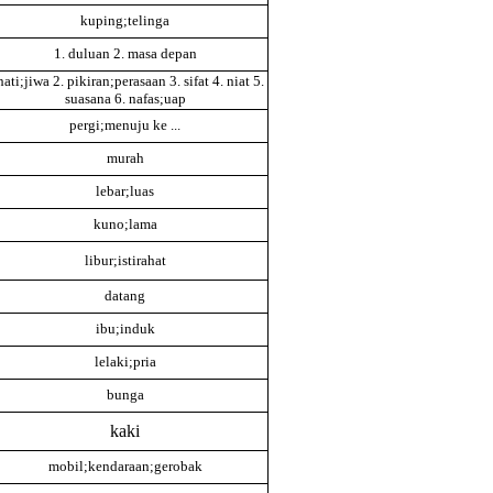
kuping;telinga
1. duluan 2. masa depan
hati;jiwa 2. pikiran;perasaan 3. sifat 4. niat 5.
suasana 6. nafas;uap
pergi;menuju ke ...
murah
lebar;luas
kuno;lama
libur;istirahat
datang
ibu;induk
lelaki;pria
bunga
kaki
mobil;kendaraan;gerobak