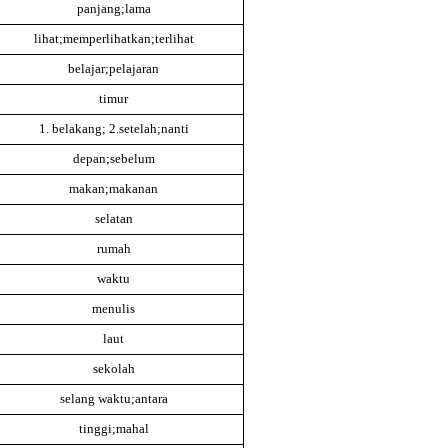
panjang;lama
lihat;memperlihatkan;terlihat
belajar;pelajaran
timur
1. belakang; 2.setelah;nanti
depan;sebelum
makan;makanan
selatan
rumah
waktu
menulis
laut
sekolah
selang waktu;antara
tinggi;mahal