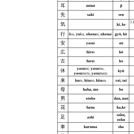
耳
mimi
ji
先
saki
sen
1.
気
ki, ke
行
i
ku,
yu
ku,
okona
u,
okona
i
gyō, kō
安
yasu
i
an
広
hiro
i
kō
古
furu
i
ko
yasu
mi,
yasu
mu,
休
kyū
yasu
meru,
yasu
maru
来
ku
ru,
kita
ru,
kita
su
rai, tai
母
haha, mo
bo
男
otoko
dan, nan
花
hana
ka,ke
soku,
足
ashi
zoku
車
kuruma
sha