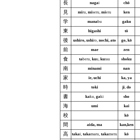
長
naga
i
chō
見
mi
ru,
mi
seru,
mi
eru
ken
学
mana
bu
gaku
東
higashi
tō
後
ushiro, ushi
ro,
nochi, ato
go, kō
前
mae
zen
食
ta
beru,
ku
u,
ku
rau
shoku
南
minami
nan
家
ie, uchi
ka, ya
時
toki
ji
,
do
書
ka
ku,
ga
ki
sho
海
umi
kai
校
kō
間
aida, ma
kan,ken
高
taka
i,
taka
maru,
taka
meru
kō