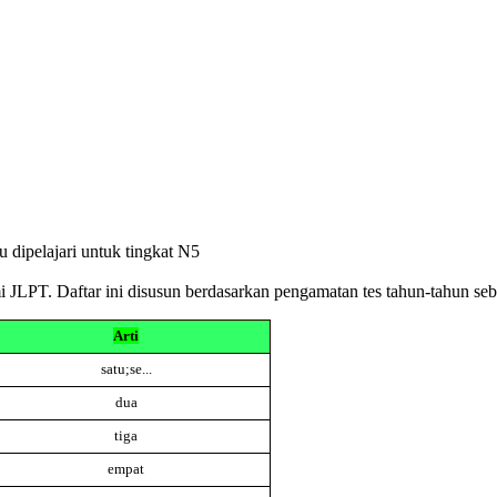
 dipelajari untuk tingkat N5
smi JLPT. Daftar ini disusun berdasarkan pengamatan tes tahun-tahun s
Arti
satu;se...
dua
tiga
empat