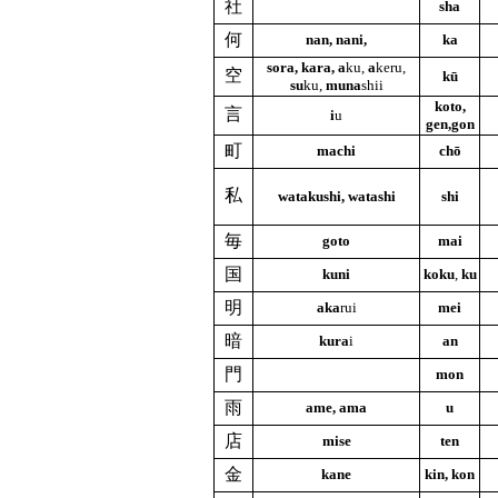
社
sha
何
nan, nani,
ka
sora, kara, a
ku,
a
keru,
空
kū
su
ku,
muna
shii
koto,
言
i
u
gen,gon
町
machi
chō
私
watakushi, watashi
shi
毎
goto
mai
国
kuni
koku
,
ku
明
aka
rui
mei
暗
kura
i
an
門
mon
雨
ame, ama
u
店
mise
ten
金
kane
kin, kon