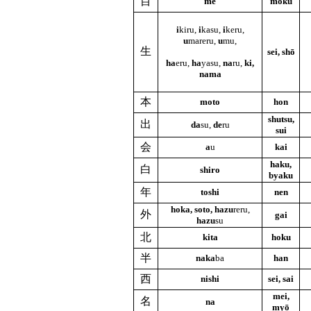
目
me
moku
i
kiru,
i
kasu,
i
keru,
u
mareru,
u
mu,
生
sei, shō
ha
eru,
ha
yasu,
na
ru,
ki,
nama
本
moto
hon
shutsu,
出
da
su,
de
ru
sui
会
a
u
kai
haku,
白
shiro
byaku
年
toshi
nen
hoka, soto, hazu
reru,
外
gai
hazu
su
北
kita
hoku
半
naka
ba
han
西
nishi
sei, sai
mei,
名
na
myō