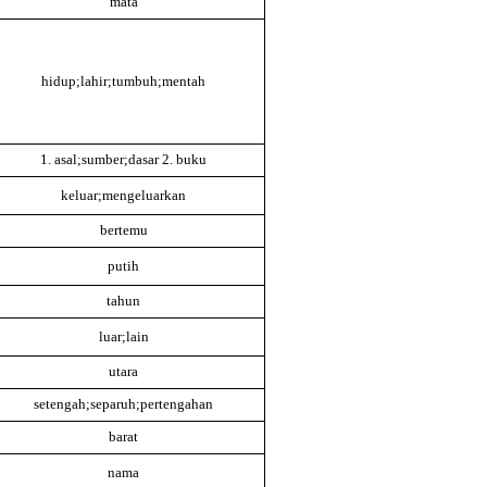
mata
hidup;lahir;tumbuh;mentah
1. asal;sumber;dasar 2. buku
keluar;mengeluarkan
bertemu
putih
tahun
luar;lain
utara
setengah;separuh;pertengahan
barat
nama