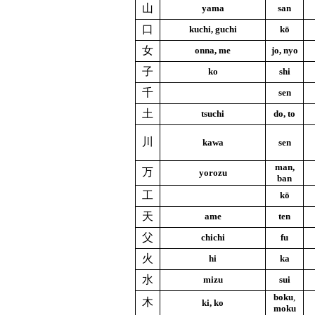
山
yama
san
口
kuchi, guchi
kō
女
onna, me
jo, nyo
子
ko
shi
千
sen
土
tsuchi
do, to
川
kawa
sen
man,
万
yorozu
ban
工
kō
天
ame
ten
父
chichi
fu
火
hi
ka
水
mizu
sui
boku
,
木
ki, ko
moku