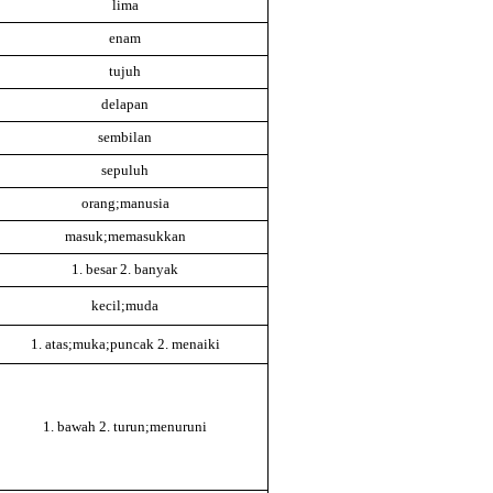
lima
enam
tujuh
delapan
sembilan
sepuluh
orang;manusia
masuk;memasukkan
1. besar 2. banyak
kecil;muda
1. atas;muka;puncak 2. menaiki
1. bawah 2. turun;menuruni