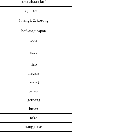
perusahaan;kuil
apa;berapa
1. langit 2. kosong
berkata;ucapan
kota
saya
tiap
negara
terang
gelap
gerbang
hujan
toko
uang;emas