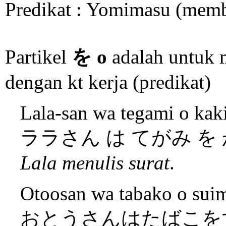
Predikat : Yomimasu (mem
Partikel
を o
adalah untuk 
dengan kt kerja (predikat)
Lala-san wa tegami o kak
ララさん は てがみ を
Lala menulis surat
.
Otoosan wa tabako o suim
おとうさんはたばこを