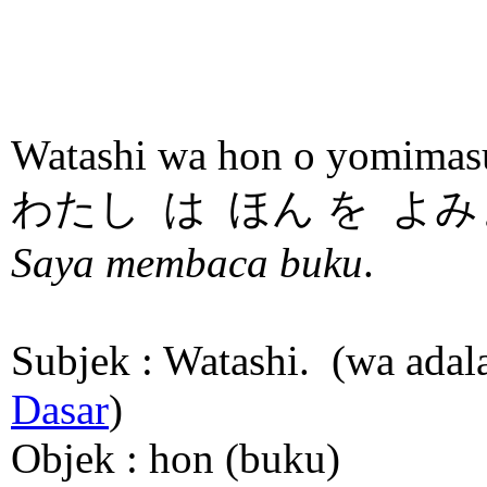
Watashi wa hon o yomimas
わたし は ほん を よ
Saya membaca buku
.
Subjek : Watashi. (wa adal
Dasar
)
Objek : hon (buku)